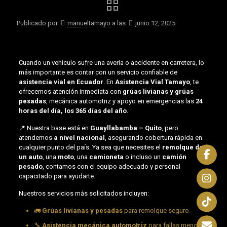
Publicado por
manueltamayo
a las
junio 12, 2025
Cuando un vehículo sufre una avería o accidente en carretera, lo
más importante es contar con un servicio confiable de
asistencia vial en Ecuador
. En
Asistencia Vial Tamayo
, te
ofrecemos atención inmediata con
grúas livianas y grúas
pesadas
, mecánica automotriz y apoyo en emergencias las
24
horas del día, los 365 días del año
.
📍 Nuestra base está en
Guayllabamba – Quito
, pero
atendemos
a nivel nacional
, asegurando cobertura rápida en
cualquier punto del país. Ya sea que necesites el
remolque de
un auto
, una
moto
, una
camioneta
o incluso un
camión
pesado
, contamos con el equipo adecuado y personal
capacitado para ayudarte.
Nuestros servicios más solicitados incluyen:
🚛
Grúas livianas y pesadas
para remolque seguro.
🔧
Asistencia mecánica automotriz
para fallas menores.